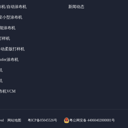
布机/自动涂布机
新闻动态
验室小型涂布机
功能涂布机
打样机
of手动柔版打样机
roofer涂布机
机
机
布机VCM
ved
网站地图
粤ICP备05045526号
粤公网安备 44060402000081号