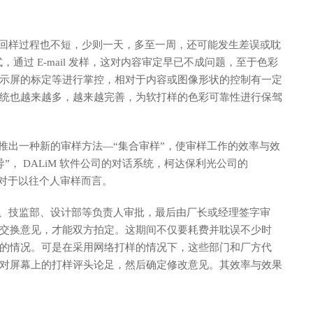
样过程也不短，少则一天，多至一周，还可能发生差误或耽
，通过 E-mail 发样，这对内容审定早已不成问题，至于色彩
示屏的标定等进行掌控，相对于内容或图像形状的控制有一定
统也越来越多，越来越完善，为软打样的色彩可靠性进行保驾
出一种新的审样方法—“集合审样”，使审样工作的效率与效
导”， DALiM 软件公司的对话系统，柯达保利光公司的
是相对于以往个人审样而言。
技监部、设计部等负责人审批，最后由厂长或经理签字审
交换意见，才能双方拍定。这期间不仅要耗费并耽误不少时
的情况。可是在采用网络打样的情况下，这些部门和厂方代
对屏幕上的打样评头论足，然后确定修改意见。其效率与效果