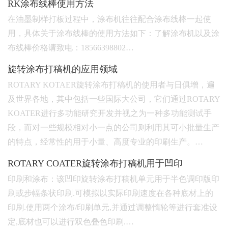
RK涂布线棒使用方法
在油墨制样打板过程中，涂布机往往配合涂布线棒一起使
用，具体关于涂布线棒的使用方法如下：了解涂布机以及涂
布线棒价格请致电：18566398802…
旋转涂布打稿机的应用领域
ROTARY KOTAER旋转涂布打稿机的使用者与日俱增，遍
及世界各地，其中包括一些国际大公司，它们通过ROTARY
KOATER进行多功能研究开发并视之为一种多功能测试手
段，而对一些规模相对小一点的公司则利用其可小批量生产
的特点，经常性的用于小量、高度专业的印刷生产。…
ROTARY COATER旋转涂布打稿机用于凹印
印刷和涂布：该凹印旋转涂布打稿机单元用于半色调印版印
刷或步幅条状印刷.可模拟以实际印刷速度在各种底材上的
印刷.使用两个涂布/印刷单元,并通过调整惰轮等进行套准设
定,底材也可以进行双色叠色印刷.…