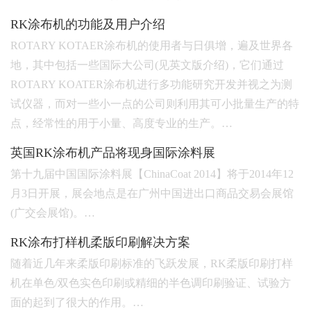
RK涂布机的功能及用户介绍
ROTARY KOTAER涂布机的使用者与日俱增，遍及世界各
地，其中包括一些国际大公司(见英文版介绍)，它们通过
ROTARY KOATER涂布机进行多功能研究开发并视之为测
试仪器，而对一些小一点的公司则利用其可小批量生产的特
点，经常性的用于小量、高度专业的生产。…
英国RK涂布机产品将现身国际涂料展
第十九届中国国际涂料展【ChinaCoat 2014】将于2014年12
月3日开展，展会地点是在广州中国进出口商品交易会展馆
(广交会展馆)。…
RK涂布打样机柔版印刷解决方案
随着近几年来柔版印刷标准的飞跃发展，RK柔版印刷打样
机在单色/双色实色印刷或精细的半色调印刷验证、试验方
面的起到了很大的作用。…