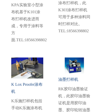
涂布打样机，此
KPA实验室小型涂
K303涂布打样机
布机基于K101涂
可用于多种涂料同
布打样机改进而
时打样对比。
成，专用于涂料等
TEL:18566398802
方
面.TEL:18566398802
油墨打样机
K Lox Proofer涂布
RK胶印油墨验证
机
机，此胶印油墨验
K乐施打样机包括
证机是用胶印油
手动K乐施涂布机
墨、胶印轮转油墨