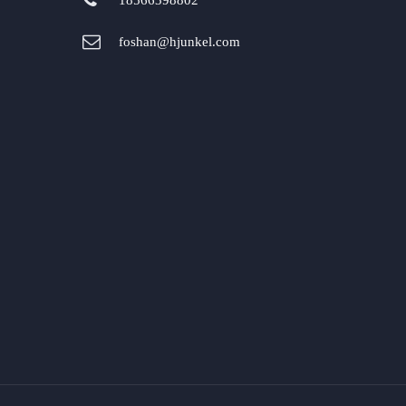
18566398802
foshan@hjunkel.com