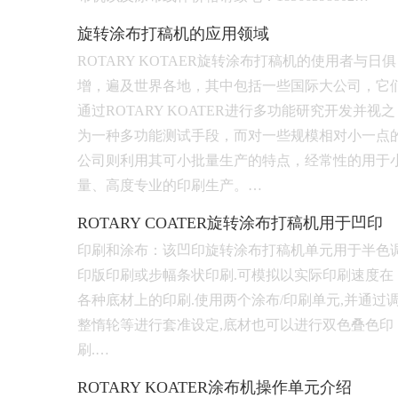
旋转涂布打稿机的应用领域
ROTARY KOTAER旋转涂布打稿机的使用者与日俱
增，遍及世界各地，其中包括一些国际大公司，它
通过ROTARY KOATER进行多功能研究开发并视之
为一种多功能测试手段，而对一些规模相对小一点
公司则利用其可小批量生产的特点，经常性的用于
量、高度专业的印刷生产。…
ROTARY COATER旋转涂布打稿机用于凹印
印刷和涂布：该凹印旋转涂布打稿机单元用于半色
印版印刷或步幅条状印刷.可模拟以实际印刷速度在
各种底材上的印刷.使用两个涂布/印刷单元,并通过
整惰轮等进行套准设定,底材也可以进行双色叠色印
刷.…
ROTARY KOATER涂布机操作单元介绍