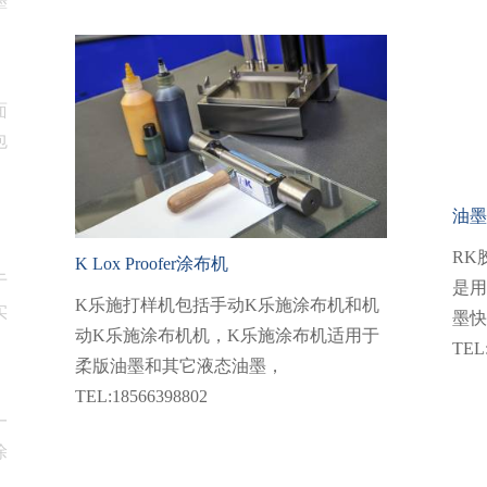
墨
面
包
油墨
RK
K Lox Proofer涂布机
于
是用
K乐施打样机包括手动K乐施涂布机和机
实
墨快
动K乐施涂布机机，K乐施涂布机适用于
TEL
柔版油墨和其它液态油墨，
TEL:18566398802
一
涂