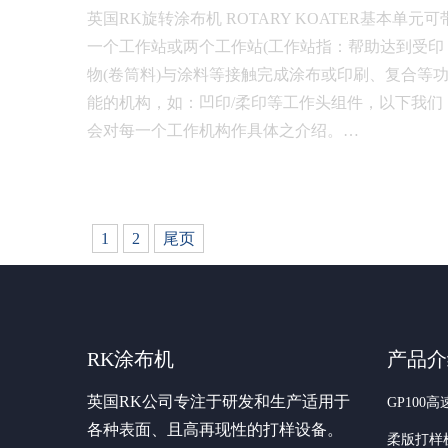
英国RK旋转涂布机 ROTARY KOATER基本单元可
一个工作站或两个工作站(工作站指：帮助达到受印
物(卷筒料)与涂料等接触完成涂布或印刷、复合等
能的机构，如：凹印/柔印等工作头组件，以下我们
会对每一个工作机构作具体之介绍。…
1
2
尾页
RK涂布机
产品介
英国RK公司专注于研发和生产适用于
GP100
各种表面、且高再现性的打样设备。
柔版打样