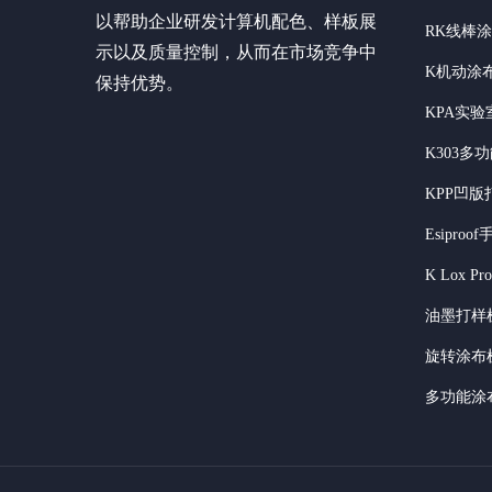
以帮助企业研发计算机配色、样板展
RK线棒
示以及质量控制，从而在市场竞争中
K机动涂
保持优势。
KPA实
K303多
KPP凹版
Esipro
K Lox P
油墨打样
旋转涂布
多功能涂