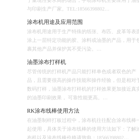
于重现性要求高的场合，手动涂布机主要应用于油
与印刷生产厂家。TEL:18566398802…
涂布机用途及应用范围
涂布机用途用于生产特殊的纸张、布匹、皮革等表
涂上一层特定功能的胶、涂料或油墨的产品，用于
裹其他产品并保护其不受污染。…
油墨涂布打样机
尽管传统的打样机产品只能打样单色或者双色的产
品，且需要很高的操作技能和操作经验，但是相对
数码打样，油墨涂布打样机的打样效果更加接近真
的油墨印刷效果， 可靠性能更高。…
RK涂布线棒使用方法
在油墨制样打板过程中，涂布机往往配合涂布线棒
起使用，具体关于涂布线棒的使用方法如下：了解
布机以及涂布线棒价格请致电：18566398802…