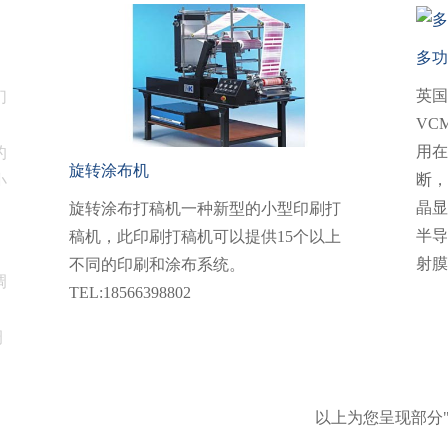
多功
英国
们
VC
用在
的
旋转涂布机
断，
小
晶显
旋转涂布打稿机一种新型的小型印刷打
半导
稿机，此印刷打稿机可以提供15个以上
射膜
不同的印刷和涂布系统。
调
TEL:18566398802
调
以上为您呈现部分