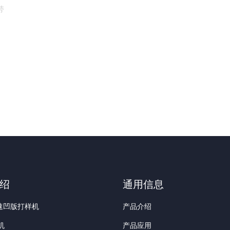
带
功
绍
通用信息
高速凹版打样机
产品介绍
机
产品应用