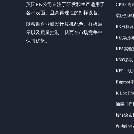
英国RK公司专注于研发和生产适用于
GP100
各种表面、且高再现性的打样设备。
柔版打样
以帮助企业研发计算机配色、样板展
RK线棒
示以及质量控制，从而在市场竞争中
K机动涂
保持优势。
KPA实
K303多
KPP凹版
Esipro
K Lox P
油墨打样
旋转涂布
多功能涂