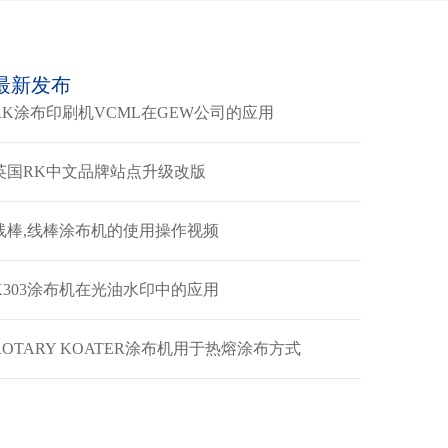
最新发布
RK涂布印刷机VCML在GEW公司的应用
英国RK中文品牌站点升级改版
线棒,线棒涂布机的使用操作视频
K303涂布机在光油水印中的应用
ROTARY KOATER涂布机用于热熔涂布方式