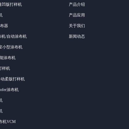
高速凹版打样机
产品介绍
机
产品应用
涂布器
关于我们
布机/自动涂布机
新闻动态
验室小型涂布机
功能涂布机
打样机
of手动柔版打样机
roofer涂布机
机
机
布机VCM