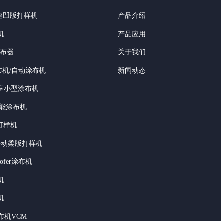
高速凹版打样机
产品介绍
机
产品应用
涂布器
关于我们
布机/自动涂布机
新闻动态
验室小型涂布机
功能涂布机
打样机
of手动柔版打样机
roofer涂布机
机
机
布机VCM