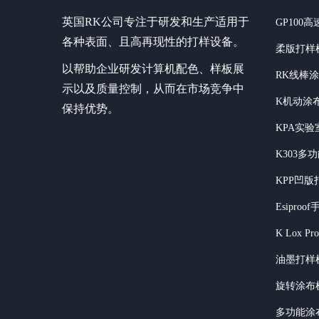
英国RK公司专注于研发和生产适用于
GP100
各种表面、且高再现性的打样设备。
柔版打样
以帮助企业研发计算机配色、样板展
RK线棒
示以及质量控制，从而在市场竞争中
K机动涂
保持优势。
KPA实
K303多
KPP凹版
Esipro
K Lox P
油墨打样
旋转涂布
多功能涂