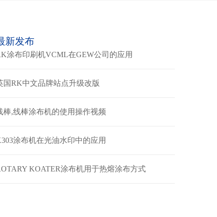
最新发布
RK涂布印刷机VCML在GEW公司的应用
英国RK中文品牌站点升级改版
线棒,线棒涂布机的使用操作视频
K303涂布机在光油水印中的应用
ROTARY KOATER涂布机用于热熔涂布方式