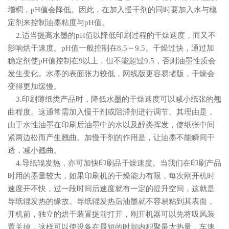
增稠，pH值会降低。因此，在加入慢干剂的同时要加入水与稳
定剂来控制油墨粘度与pH值。
2.适当提高水墨的pH值以降低印刷过程的干燥速度，而又不
影响烘干速度。pH值一般控制在8.5～9.5。干燥过快，通过加
稳定剂使pH值控制在9以上，但不能超过9.5，否则油墨性质会
发生变化。水墨的表面张力较低，网线版更容易堵版，干燥会
变得更加缓慢。
3.印刷薄纸类产品时，降低水墨的干燥速度可以减小纸张的翘
曲程度。这通常需加入慢干剂或阻滞剂进行调节。其理由是，
由于水性油墨在印刷后油墨中的水以及醇类挥发，使纸张中间
紧两边松而产生翘曲。加慢干剂的作用是，让油墨不能瞬间干
透，减小翘曲。
4.导纸辊发热，亦可加快印刷品干燥速度。当我们在印刷产品
时用的墨量较大，如果印刷机的干燥能力有限，每次刚开机时
速度开不快，过一段时间后速度就有一定的提升空间，这就是
导纸辊发热的缘故。导纸辊发热后油墨就不容易粘到其表面，
开机前，独立的烘干装置提前打开，刚开机器可以先将吸风装
置关掉，这样可以使设备在最短的时间内积聚最大热量，车速