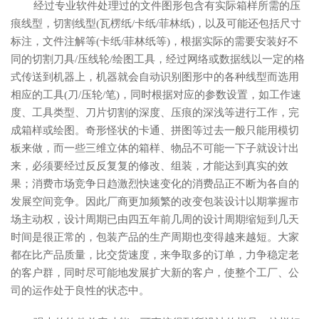
经过专业软件处理过的文件图形包含有实际箱样所需的压
痕线型，切割线型(瓦楞纸/卡纸/菲林纸)，以及可能还包括尺寸
标注，文件注解等(卡纸/菲林纸等)，根据实际的需要安装好不
同的切割刀具/压线轮/绘图工具，经过网络或数据线以一定的格
式传送到机器上，机器就会自动识别图形中的各种线型而选用
相应的工具(刀/压轮/笔)，同时根据对应的参数设置，如工作速
度、工具类型、刀片切割的深度、压痕的深浅等进行工作，完
成箱样或绘图。奇形怪状的卡通、拼图等过去一般只能用模切
板来做，而一些三维立体的箱样、物品不可能一下子就设计出
来，必须要经过反反复复的修改、组装，才能达到真实的效
果；消费市场竞争日趋激烈快速变化的消费品正不断为各自的
发展空间竞争。因此厂商更加频繁的改变包装设计以期掌握市
场主动权，设计周期已由四五年前几周的设计周期缩短到几天
时间是很正常的，包装产品的生产周期也变得越来越短。大家
都在比产品质量，比交货速度，来争取多的订单，力争稳定老
的客户群，同时尽可能地发展扩大新的客户，使整个工厂、公
司的运作处于良性的状态中。