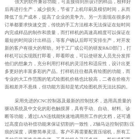
强大的软件兼容功能，可直接得到所设计的样品，校样好
后再进行生产，减少损失，节省了上机印刷及模切时间，从而
降低了生产成本，提高了企业的竟争力。另一方面现在很多的
订单都要求快速交货，传统的手工方法根本无法保证在短时间
内完成样品的制作和质量，而打样机的高速高精度可以保证在
最短的时间设计出样品，等客户确认后即可安排生产，对开发
新的客户有很大的帮助。对于工厂或公司的研发R&D部门，打
样机可以实现既打即看，即看即改，可以使研发人员充分发挥
他们的想象力，充分利用打样机的灵活性和适应性，设计出更
多更好的丰富多彩的产品。打样机往往都具有绘图的功能，而
专业的大工作范围的笔式绘图机价格也比较高，二者在价格方
面相差并不悬殊，但功能方面却是笔式绘图机所无法比拟的。
采用先进的CNC控制器及最新的控制技术，选用高质量的
驱动系统及中文化的彩色触摸屏，具有手动、自动、材料、诊
断等功能，通过LAN连线能快速地调用所工作的文档，还可通
过高度自动补偿功能来保证切割的一致性，Z轴马达控制切割/压
痕的深度，调整简单灵活。客户不再需要配置压缩机，所有工