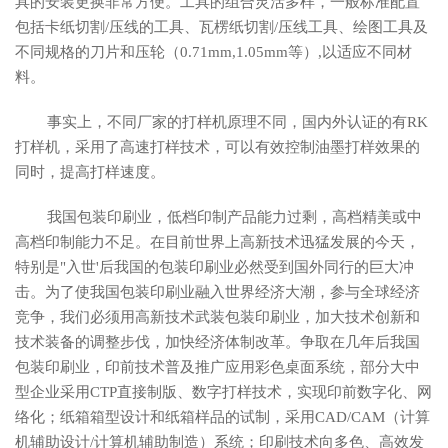
具的安装更换非常方便。工具的组合灵活多样，一般标准配置
包括卡纸切割/压线的工具、瓦楞纸切割/压线工具、绘图工具及
不同规格的刀片和压轮（0.71mm,1.05mm等）,以适应不同材
料。
事实上，不同厂家的打样机原理不同，国内外认证的有RK
打样机，采用了高速打样技术，可以有效控制油墨打样效果的
同时，提高打样速度。
我国包装印刷业，低档印制产品能力过剩，高档精美或中
高档印制能力不足。在目前世界上高新技术迅猛发展的今天，
特别是"入世'后我国的包装印刷业必然受到国外同行的巨大冲
击。为了使我国包装印刷业融入世界经济大潮，参与全球经济
竞争，我们必须用高新技术武装包装印刷业，加大技术创新和
技术装备的调整步伐，加快经济体制改革。争取在几年后我国
包装印刷业，印前技术普及推广应用彩色桌面系统，部分大中
型企业采用CTP直接制版、数字打样技术，实现印前数字化、网
络化；纸箱箱型设计和纸箱样品的试制，采用CAD/CAM（计算
机辅助设计/计算机辅助制造）系统；印刷技术向多色、高效发