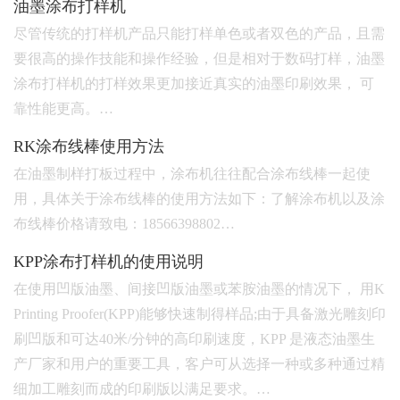
油墨涂布打样机
尽管传统的打样机产品只能打样单色或者双色的产品，且需
要很高的操作技能和操作经验，但是相对于数码打样，油墨
涂布打样机的打样效果更加接近真实的油墨印刷效果， 可
靠性能更高。…
RK涂布线棒使用方法
在油墨制样打板过程中，涂布机往往配合涂布线棒一起使
用，具体关于涂布线棒的使用方法如下：了解涂布机以及涂
布线棒价格请致电：18566398802…
KPP涂布打样机的使用说明
在使用凹版油墨、间接凹版油墨或苯胺油墨的情况下， 用K
Printing Proofer(KPP)能够快速制得样品;由于具备激光雕刻印
刷凹版和可达40米/分钟的高印刷速度，KPP 是液态油墨生
产厂家和用户的重要工具，客户可从选择一种或多种通过精
细加工雕刻而成的印刷版以满足要求。…